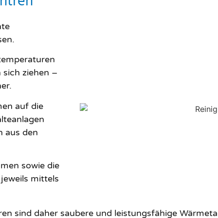
entren
nte
sen.
mtemperaturen
 sich ziehen –
er.
en auf die
lteanlagen
n aus den
men sowie die
eweils mittels
en sind daher saubere und leistungsfähige Wärmetaus